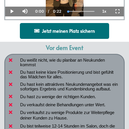
0:00
/
0:22
1x
Current
Duration
Loaded
:
Play
Mute
Playback
Fullsc
Time
100.00%
Rate
Jetzt meinen Platz sichern
Vor dem Event
Du weißt nicht, wie du planbar an Neukunden 
kommst
Du hast keine klare Positionierung und bist gefühlt 
das Mädchen für alles.
Du hast kein attraktives Neukundenangebot was ein 
sofortiges Ergebnis und Kundenbindung aufbaut.
Du hast zu wenige der richtigen Kunden.
Du verkaufst deine Behandlungen unter Wert.
Du verkaufst zu wenige Produkte zur Weiterpflege 
deiner Kunden zu Hause.
Du bist teilweise 12-14 Stunden im Salon, doch die 