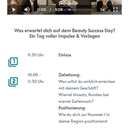
0:00
/
1:28
1x
Current
Duration
Loaded
:
Play
Mute
Playback
Fullscr
Time
0.00%
Rate
Was erwartet dich auf dem Beauty Success Day?
Ein Tag voller Impulse & Vorlagen
9:30 Uhr
Einlass
10:00 -
Zielsetzung:
11:30 Uhr
Was willst du wirklich erreichen
mit deinem Geschäft?
Wieviel Umsatz, Kunden bei
wieviel Zeiteinsatz?
Positionierung:
Wie du dich zur Nummer 1 in
deiner Region positionierst