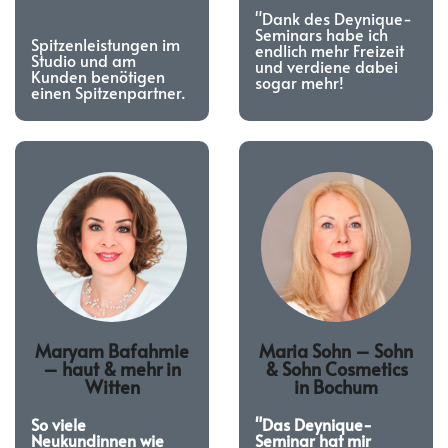
"Dank des Deynique-
Seminars habe ich
Spitzenleistungen im
endlich mehr Freizeit
Studio und am
und verdiene dabei
Kunden benötigen
sogar mehr!
einen Spitzenpartner.
Maryam Bafahmie
Maria Sohn –
Sohn
–
haut & mehr in
& Sohn Cosmetics
Witten
in
Bochum
So viele
"Das Deynique-
Neukundinnen wie
Seminar hat mir