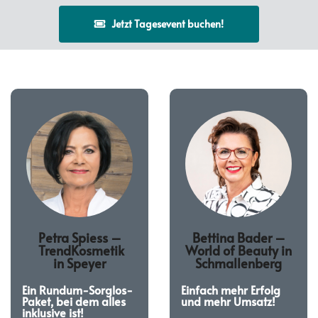
Jetzt Tagesevent buchen!
Petra Spiess –
Bettina Bader –
TrendKosmetik
World of Beauty in
in
Speyer
Schmallenberg
Ein Rundum-Sorglos-
Einfach mehr Erfolg
Paket, bei dem alles
und mehr Umsatz!
inklusive ist!